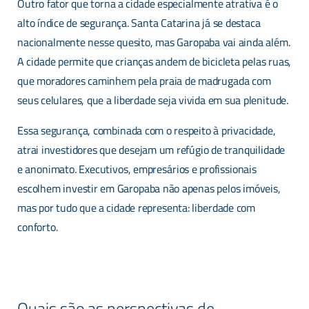
Outro fator que torna a cidade especialmente atrativa é o
alto índice de segurança. Santa Catarina já se destaca
nacionalmente nesse quesito, mas Garopaba vai ainda além.
Zoneamento ZM1 em
A cidade permite que crianças andem de bicicleta pelas ruas,
Garopaba: o que é
que moradores caminhem pela praia de madrugada com
permitido construir no
seus celulares, que a liberdade seja vivida em sua plenitude.
lote
Essa segurança, combinada com o respeito à privacidade,
atrai investidores que desejam um refúgio de tranquilidade
e anonimato. Executivos, empresários e profissionais
escolhem investir em Garopaba não apenas pelos imóveis,
mas por tudo que a cidade representa: liberdade com
conforto.
Nome Completo
Parcelamento de lotes em
Quais são as perspectivas de